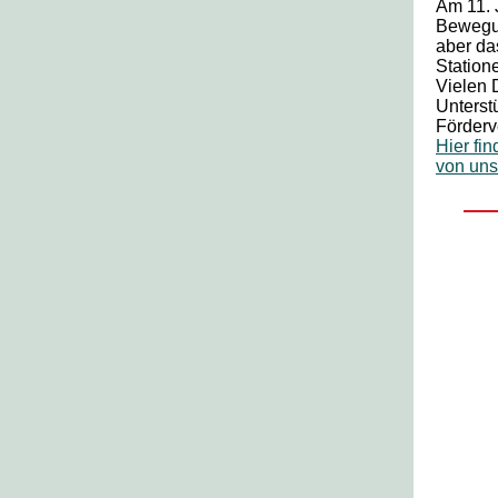
Am 11. 
Bewegun
aber da
Station
Vielen 
Unterst
Förderv
Hier fi
von uns