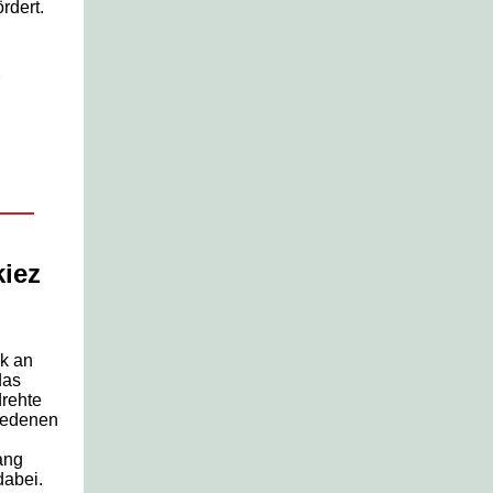
rdert.
iez
rk an
das
drehte
iedenen
ang
dabei.