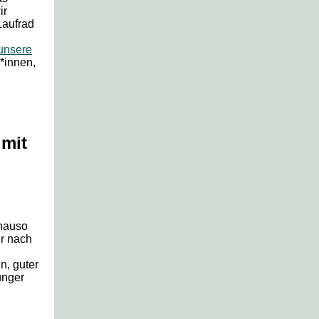
ir
Laufrad
unsere
*innen,
 mit
enauso
er nach
n, guter
ünger