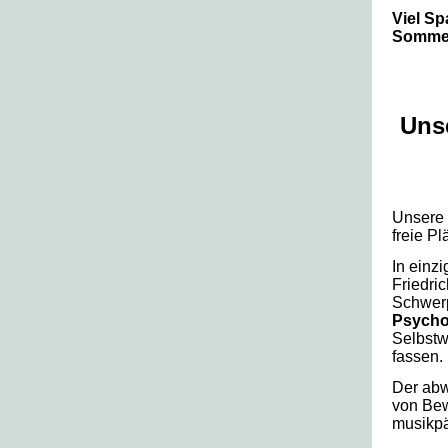
Viel S
Sommer
Unse
Unsere 
freie Pl
In einzi
Friedri
Schwerp
Psycho
Selbstw
fassen.
Der abw
von Bew
musikp