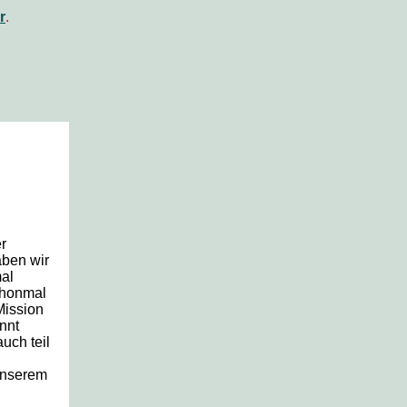
r
.
r
aben wir
mal
chonmal
Mission
nnt
uch teil
unserem