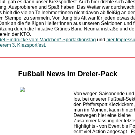
Juli gab es dann unser Kiezsportfest. Auch hier drehte sich alle
g, Ausprobieren und Spaß haben. Das Wetter war durchwach
s hielt die vielen Teilnehmer*innen nicht davon ab fleißig an de
en Stempel zu sammeln. Von Jung bis Alt war für jeden etwas da
Dank an die fleißigen Helfer*innen aus unseren Sektionen und f
ützung durch die Initiative Grünes Band Neumannstraße und de
erein der KTO.
ndet Eindrücke vom Mädchen* Sportaktionstag
und
hier Impress
erem 3. Kiezsportfest.
Fußball News im Dreier-Pack
Von wegen Saisonende und 
los, bei unserer Fußball-Sekt
den Pfeffersport Kiezkickern
man im Moment kaum hinterh
Deswegen hier eine kleine
Zusammenfassung der letzt
Highlights - von Event bis P
echt viel Action angesagt - F