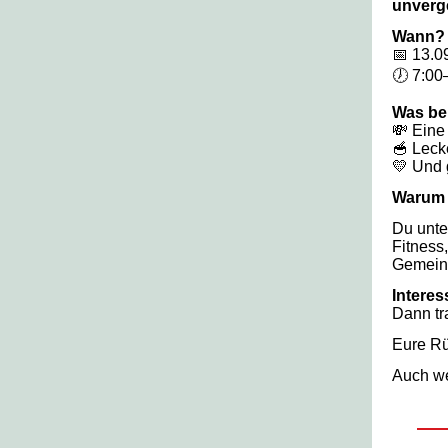
unverg
Wann?
📅 13.0
🕖 7:00
Was be
💸 Eine
🥣 Lec
💛 Und 
Warum 
Du unte
Fitness
Gemeins
Interes
Dann tr
Eure Rü
Auch wen