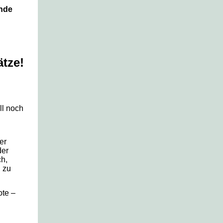
ende
ätze!
ll noch
er
der
ch,
n zu
ote –