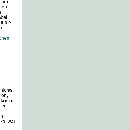
s um
sen,
n
bei.
ür die
n
ionen
nichts
ion,
, kommt
er.
en
okal war
air