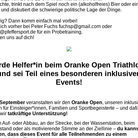
hte, trinkt nach dem Spiel noch ein (alkoholfreies) Bier oder ei
 und diskutiert die schwierige politische Lage der Dinge.
ig? Dann komm einfach mal vorbei!
ich vorher bei Peter Fuchs fuchsp@gmail.com oder
@pfeffersport.de für ein Probetraining.
en uns auf dich!
de Helfer*in beim Oranke Open Triathl
und sei Teil eines besonderen inklusive
Events!
 September
veranstalten wir den
Oranke Open
, unseren inklus
on für Einsteiger*innen, Familien und Sportbegeisterte – und daf
 wir
tatkräftige Unterstützung!
 Auf- oder Abbau, an der Strecke, bei der Wasserstation, beim
tand oder als motivierende Stimme an der Ziellinie –
du kanns
en, dass dieses Event für alle Teilnehmenden zu einem