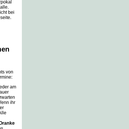
rpokal
alle.
icht bei
seite.
hen
hts von
rmine:
ieder am
auer
rwarten
enn ihr
er
lle
 Oranke
as