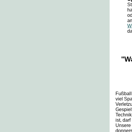
St
ha
od
am
W
da
"W
Fußball
viel Spa
Verletz
Gespiel
Technik
ist, dar
Unsere 
donners