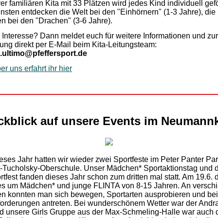
er familiären Kita mit 33 Plätzen wird jedes Kind individuell gefö
insten entdecken die Welt bei den "Einhörnern" (1-3 Jahre), die
n bei den "Drachen" (3-6 Jahre).
r Interesse? Dann meldet euch für weitere Informationen und zur
ng direkt per E-Mail beim Kita-Leitungsteam:
.ultimo@pfeffersport.de
r uns erfahrt ihr hier
ckblick auf unsere Events im Neumannk
eses Jahr hatten wir wieder zwei Sportfeste im Peter Panter Pa
t-Tucholsky-Oberschule. Unser Mädchen* Sportaktionstag und 
rtfest fanden dieses Jahr schon zum dritten mal statt. Am 19.6. 
les um Mädchen* und junge FLINTA von 8-15 Jahren. An versch
en konnten man sich bewegen, Sportarten ausprobieren und bei
orderungen antreten. Bei wunderschönem Wetter war der Andr
d unsere Girls Gruppe aus der Max-Schmeling-Halle war auch 