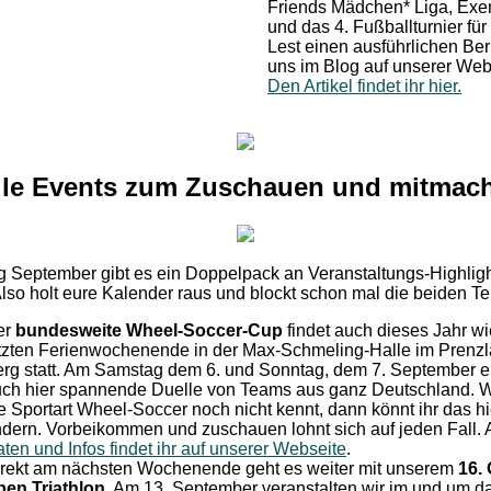
Friends Mädchen* Liga, Exe
und das 4. Fußballturnier für 
Lest einen ausführlichen Ber
uns im Blog auf unserer Web
Den Artikel findet ihr hier.
lle Events zum Zuschauen und mitmac
 September gibt es ein Doppelpack an Veranstaltungs-Highlig
Also holt eure Kalender raus und blockt schon mal die beiden Te
er
bundesweite Wheel-Soccer-Cup
findet auch dieses Jahr w
tzten Ferienwochenende in der Max-Schmeling-Halle im Prenzl
rg statt. Am Samstag dem 6. und Sonntag, dem 7. September e
ch hier spannende Duelle von Teams aus ganz Deutschland. W
e Sportart Wheel-Soccer noch nicht kennt, dann könnt ihr das hi
dern. Vorbeikommen und zuschauen lohnt sich auf jeden Fall. A
ten und Infos findet ihr auf unserer Webseite
.
rekt am nächsten Wochenende geht es weiter mit unserem
16.
en Triathlon
. Am 13. September veranstalten wir im und um d