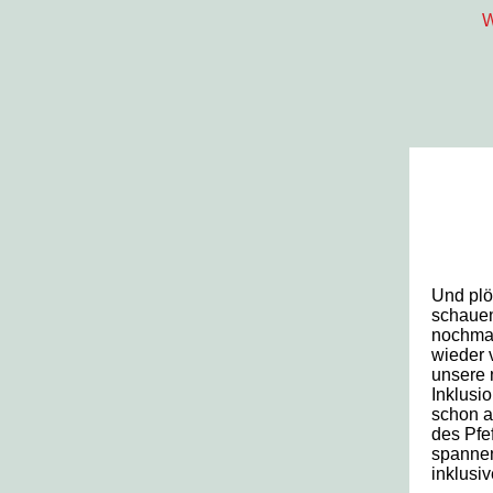
W
Und plö
schauen
nochmal 
wieder 
unsere 
Inklusio
schon a
des Pfe
spannen
inklusi