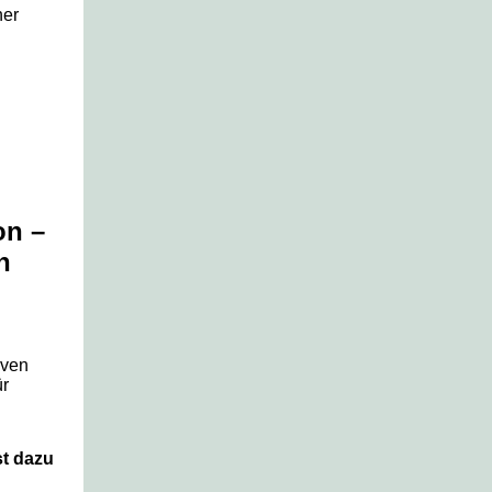
ner
on –
n
iven
ür
t dazu