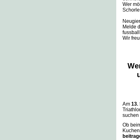
Wer möc
Schorle
Neugier
Melde d
fussball
Wir freu
Wer
Am
13.
Triathl
suchen
Ob beim
Kuchens
beitrag