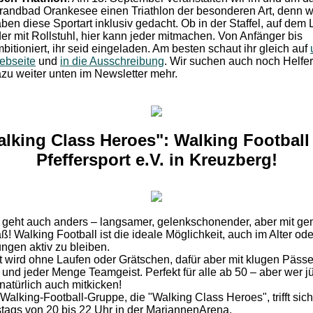
randbad Orankesee einen Triathlon der besonderen Art, denn w
ben diese Sportart inklusiv gedacht. Ob in der Staffel, auf dem 
er mit Rollstuhl, hier kann jeder mitmachen. Von Anfänger bis
bitioniert, ihr seid eingeladen. Am besten schaut ihr gleich auf
ebseite
und
in die Ausschreibung
. Wir suchen auch noch Helfer
zu weiter unten im Newsletter mehr.
alking Class Heroes": Walking Football
Pfeffersport e.V. in Kreuzberg!
 geht auch anders – langsamer, gelenkschonender, aber mit g
ß! Walking Football ist die ideale Möglichkeit, auch im Alter od
ungen aktiv zu bleiben.
t wird ohne Laufen oder Grätschen, dafür aber mit klugen Pässe
 und jeder Menge Teamgeist. Perfekt für alle ab 50 – aber wer j
f natürlich auch mitkicken!
Walking-Football-Gruppe, die "Walking Class Heroes", trifft sich
tags von 20 bis 22 Uhr in der MariannenArena.