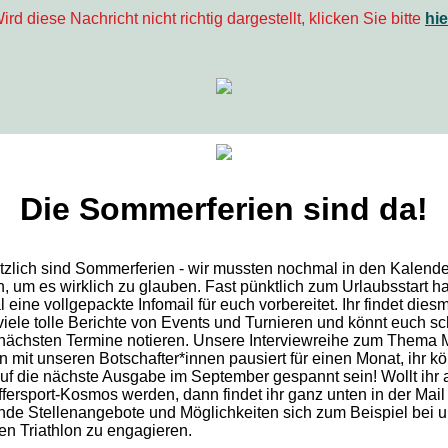
ird diese Nachricht nicht richtig dargestellt, klicken Sie bitte
hie
Die Sommerferien sind da!
tzlich sind Sommerferien - wir mussten nochmal in den Kalende
, um es wirklich zu glauben. Fast pünktlich zum Urlaubsstart h
eine vollgepackte Infomail für euch vorbereitet. Ihr findet dies
viele tolle Berichte von Events und Turnieren und könnt euch s
nächsten Termine notieren. Unsere Interviewreihe zum Thema 
n mit unseren Botschafter*innen pausiert für einen Monat, ihr kö
uf die nächste Ausgabe im September gespannt sein! Wollt ihr a
ffersport-Kosmos werden, dann findet ihr ganz unten in der Mail
de Stellenangebote und Möglichkeiten sich zum Beispiel bei 
ven Triathlon zu engagieren.