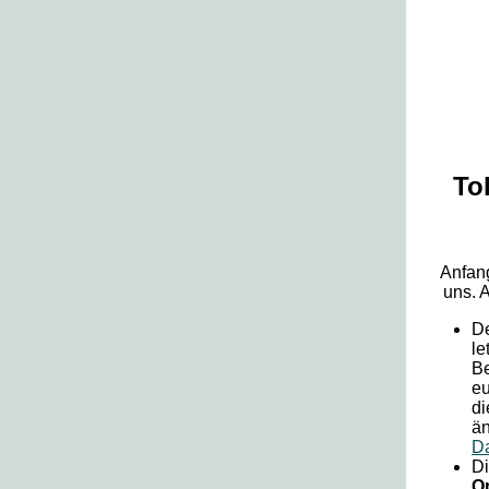
To
Anfang
uns. 
D
le
Be
eu
di
än
Da
Di
Op