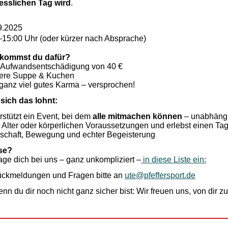
esslichen Tag wird
.
9.2025
–15:00 Uhr (oder kürzer nach Absprache)
kommst du dafür?
 Aufwandsentschädigung von 40 €
kere Suppe & Kuchen
ganz viel gutes Karma – versprochen!
sich das lohnt:
rstützt ein Event, bei dem
alle mitmachen können
– unabhäng
, Alter oder körperlichen Voraussetzungen und erlebst einen Tag
chaft, Bewegung und echter Begeisterung
se?
age dich bei uns – ganz unkompliziert –
in diese Liste ein:
ckmeldungen und Fragen bitte an
ute@pfeffersport.de
n du dir noch nicht ganz sicher bist: Wir freuen uns, von dir zu