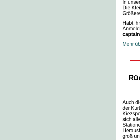
In unser
Die Kle
Größere
Habt ih
Anmeldu
captain
Mehr übe
Rü
Auch di
der Kur
Kiezspo
sich al
Station
Herausf
groß un