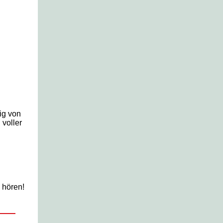
ig von
 voller
 hören!