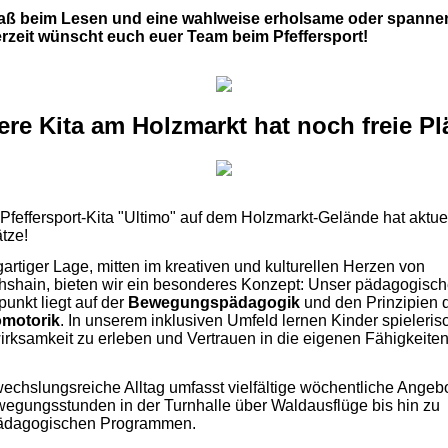
paß beim Lesen und eine wahlweise erholsame oder spann
zeit wünscht euch euer Team beim Pfeffersport!
re Kita am Holzmarkt hat noch freie Pl
Pfeffersport-Kita "Ultimo" auf dem Holzmarkt-Gelände hat aktue
ätze!
gartiger Lage, mitten im kreativen und kulturellen Herzen von
chshain, bieten wir ein besonderes Konzept: Unser pädagogisch
unkt liegt auf der
Bewegungspädagogik
und den Prinzipien 
motorik
. In unserem inklusiven Umfeld lernen Kinder spieleris
irksamkeit zu erleben und Vertrauen in die eigenen Fähigkeite
echslungsreiche Alltag umfasst vielfältige wöchentliche Angeb
egungsstunden in der Turnhalle über Waldausflüge bis hin zu
ädagogischen Programmen.